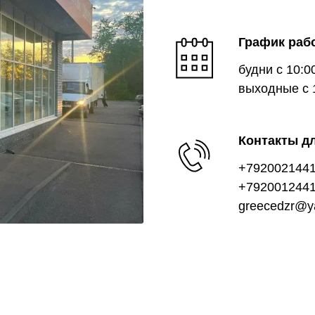
График раб
будни с 10:0
выходные с 1
Контакты дл
+792002144
+792001244
greecedzr@y