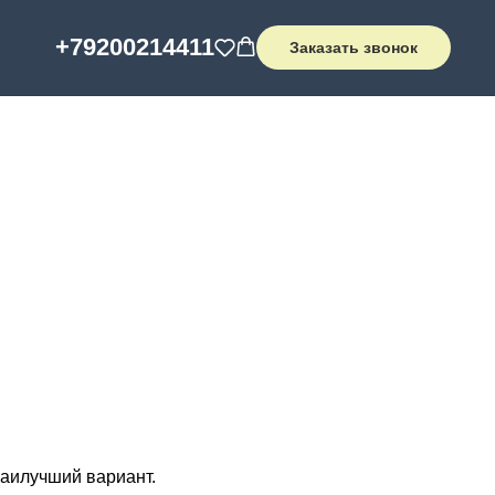
+
79200214411
Заказать звонок
наилучший вариант.