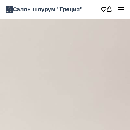
Салон-шоурум "Греция"