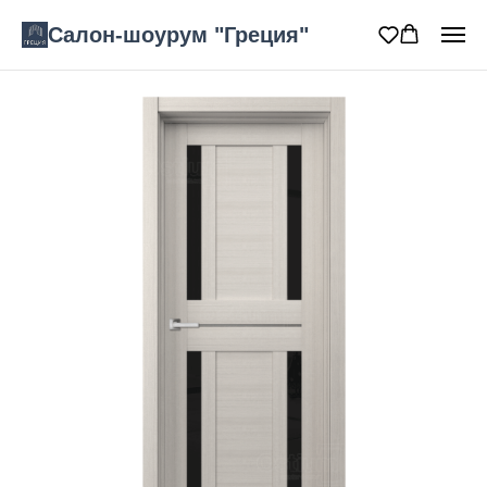
Салон-шоурум "Греция"