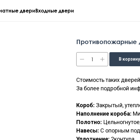
атные двери
Входные двери
Противопожарные 
В корзину
Стоимость таких дверей
За более подробной ин
Короб:
Закрытый, утеп
Наполнение короба:
Ми
Полотно:
Цельногнутое
Навесы:
С опорным по
Уплотнение:
2контура