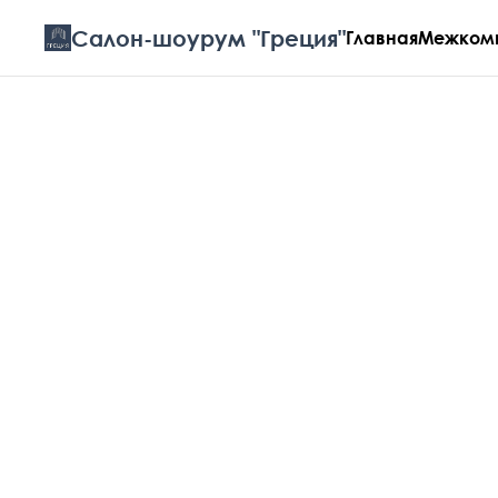
Салон-шоурум "Греция"
Главная
Межкомн