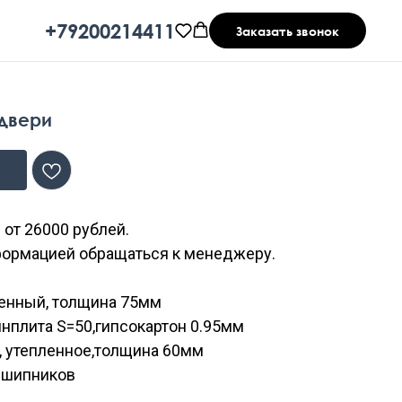
+79200214411
Заказать звонок
двери
 от 26000 рублей.
формацией обращаться к менеджеру.
ленный, толщина 75мм
нплита S=50,гипсокартон 0.95мм
, утепленное,толщина 60мм
дшипников