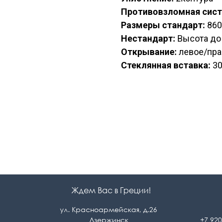
Противовзломная сист
Размеры стандарт:
860
Нестандарт:
Высота до 
Открывание:
левое/пра
Стеклянная вставка:
30
Ждем Вас в Греции!
ул. Красноармейская, д.26
Дзержинск
+7 920